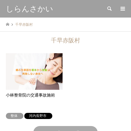
しらんさかい
検索
千早赤阪村
千早赤阪村
小林整骨院の交通事故施術
整体
河内長野市