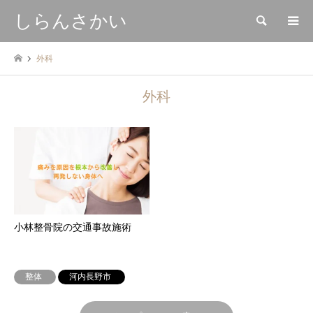
しらんさかい
検索
外科
外科
小林整骨院の交通事故施術
整体
河内長野市