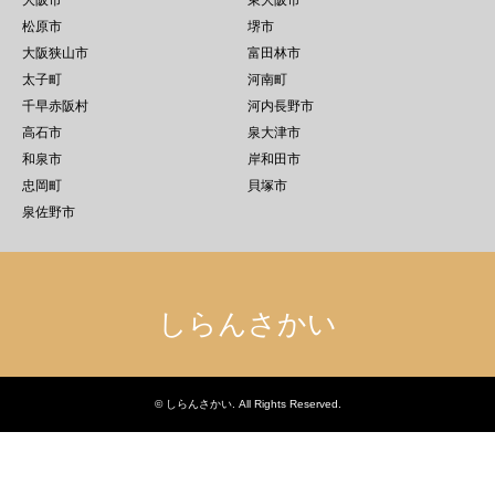
大阪市
東大阪市
松原市
堺市
大阪狭山市
富田林市
太子町
河南町
千早赤阪村
河内長野市
高石市
泉大津市
和泉市
岸和田市
忠岡町
貝塚市
泉佐野市
しらんさかい
©
しらんさかい
. All Rights Reserved.