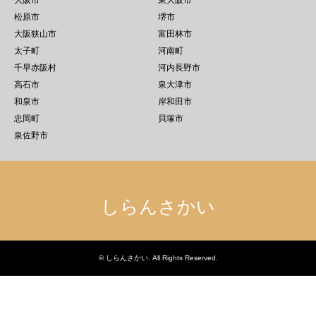
大阪市
東大阪市
松原市
堺市
大阪狭山市
富田林市
太子町
河南町
千早赤阪村
河内長野市
高石市
泉大津市
和泉市
岸和田市
忠岡町
貝塚市
泉佐野市
しらんさかい
©
しらんさかい
. All Rights Reserved.