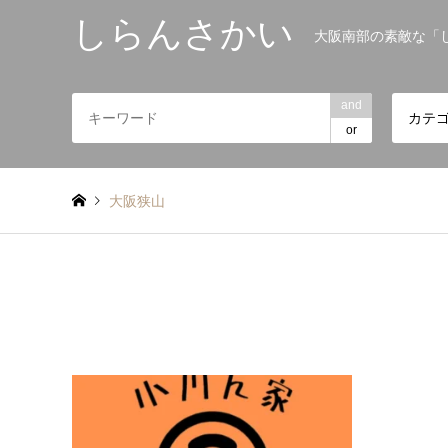
しらんさかい
大阪南部の素敵な「
and
カテ
or
大阪狭山