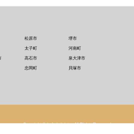
松原市
堺市
太子町
河南町
市
高石市
泉大津市
忠岡町
貝塚市
Copyright
©
しらんさかい
. All Rights Reserved.