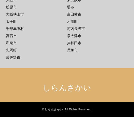
大阪市
東大阪市
松原市
堺市
大阪狭山市
富田林市
太子町
河南町
千早赤阪村
河内長野市
高石市
泉大津市
和泉市
岸和田市
忠岡町
貝塚市
泉佐野市
しらんさかい
©
しらんさかい
. All Rights Reserved.