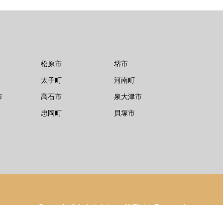
松原市
堺市
太子町
河南町
市
高石市
泉大津市
忠岡町
貝塚市
Copyright
©
しらんさかい
. All Rights Reserved.