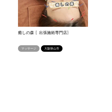
癒しの森 〖出張施術専門店〗
マッサージ
大阪狭山市