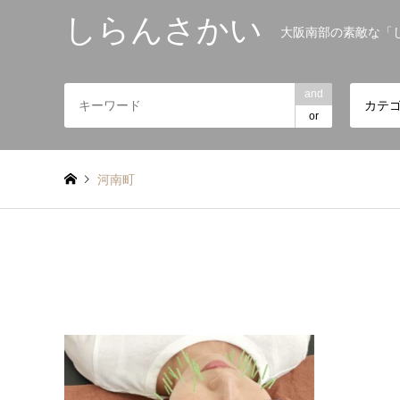
しらんさかい
大阪南部の素敵な「
and
カテ
or
河南町