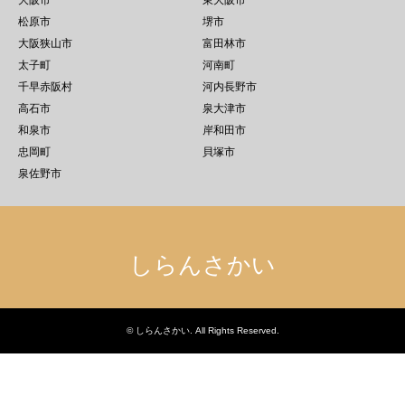
大阪市
東大阪市
松原市
堺市
大阪狭山市
富田林市
太子町
河南町
千早赤阪村
河内長野市
高石市
泉大津市
和泉市
岸和田市
忠岡町
貝塚市
泉佐野市
しらんさかい
©
しらんさかい
. All Rights Reserved.