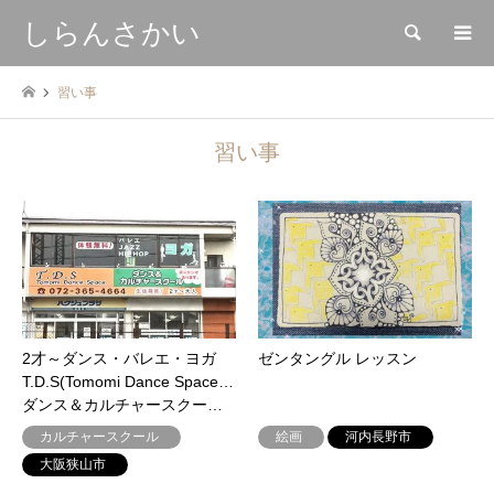
しらんさかい
検索
習い事
習い事
2才～ダンス・バレエ・ヨガ
ゼンタングル レッスン
T.D.S(Tomomi Dance Space)
ダンス＆カルチャースクー…
カルチャースクール
絵画
河内長野市
大阪狭山市