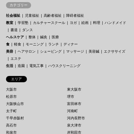
カテゴリー
社会福祉
児童福祉
高齢者福祉
障碍者福祉
教室
学習塾
カルチャースクール
ヨガ
絵画
料理
ハンドメイド
書道
ダンス
ヘルスケア
整体
鍼灸
医療
食
軽食
モーニング
ランチ
ディナー
美容
ヘアサロン
シェービング
マッサージ
美容鍼
エクササイズ
エステ
生活
造園
電気工事
ハウスクリーニング
エリア
大阪市
東大阪市
松原市
堺市
大阪狭山市
富田林市
太子町
河南町
千早赤阪村
河内長野市
高石市
泉大津市
和泉市
岸和田市