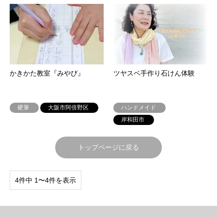
かきかた教室『みやび』
ツヤスベ手作り石けん体験
硬筆
大阪市阿倍野区
ハンドメイド
岸和田市
トップページに戻る
4件中 1〜4件を表示