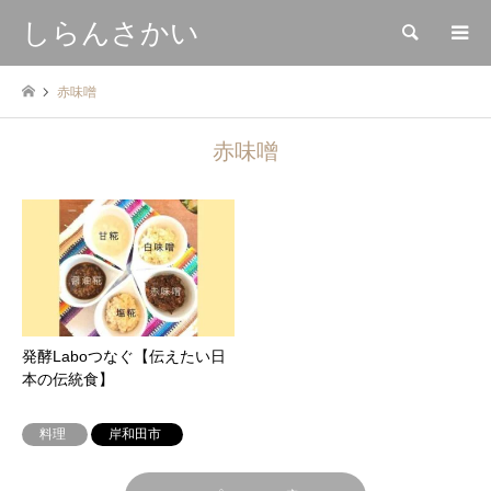
しらんさかい
検索
赤味噌
赤味噌
発酵Laboつなぐ【伝えたい日
本の伝統食】
料理
岸和田市