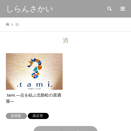
しらんさかい
検索
酒
酒
.tami.―点を結ぶ北助松の居酒
屋―
居酒屋
高石市