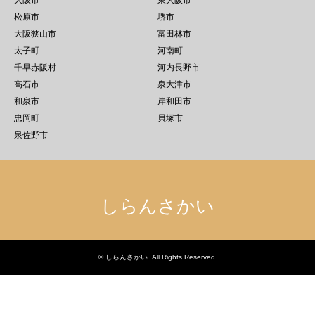
大阪市
東大阪市
松原市
堺市
大阪狭山市
富田林市
太子町
河南町
千早赤阪村
河内長野市
高石市
泉大津市
和泉市
岸和田市
忠岡町
貝塚市
泉佐野市
しらんさかい
©
しらんさかい
. All Rights Reserved.