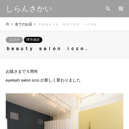
しらんさかい
検索
全てのお店
ｂｅａｕｔｙ ｓａｌｏｎ ｉｃｃｏ．
エステ
堺市南区
ｂｅａｕｔｙ ｓａｌｏｎ ｉｃｃｏ．
お陰さまで５周年
eyelash salon icco.が新しく変わりました