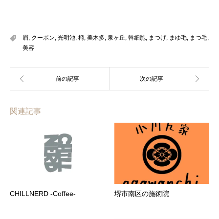
眉
,
クーポン
,
光明池
,
栂
,
美木多
,
泉ヶ丘
,
幹細胞
,
まつげ
,
まゆ毛
,
まつ毛
,
美容
関連記事
CHILLNERD -Coffee-
堺市南区の施術院