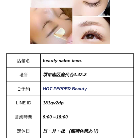
店舗名
beauty salon icco.
場所
堺市南区庭代台4-42-8
ご予約
HOT PEPPER Beauty
LINE ID
181gv2dp
営業時間
9:00～18:00
定休日
日・月・祝 (臨時休業あり)